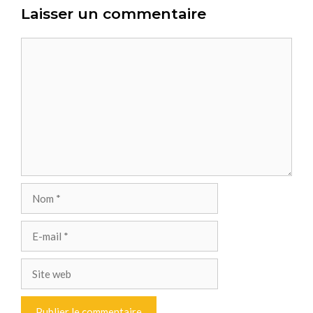
Laisser un commentaire
Commentaire
Nom
E-
mail
Site
web