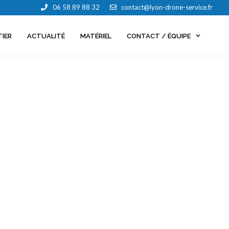
06 58 89 88 32
contact@lyon-drone-service.fr
TIER
ACTUALITÉ
MATÉRIEL
CONTACT / ÉQUIPE