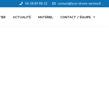
06 58 89 88 32
contact@lyon-drone-service.fr
TIER
ACTUALITÉ
MATÉRIEL
CONTACT / ÉQUIPE